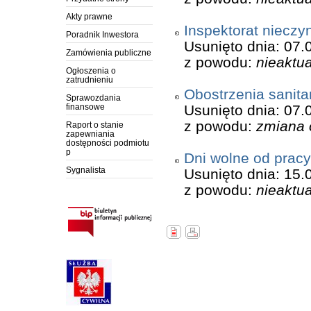
Akty prawne
Inspektorat nieczyn
Poradnik Inwestora
Usunięto dnia: 07.
Zamówienia publiczne
z powodu:
nieaktua
Ogłoszenia o
zatrudnieniu
Obostrzenia sanita
Sprawozdania
finansowe
Usunięto dnia: 07.
z powodu:
zmiana 
Raport o stanie
zapewniania
dostępności podmiotu
p
Dni wolne od pracy
Sygnalista
Usunięto dnia: 15.
z powodu:
nieaktua