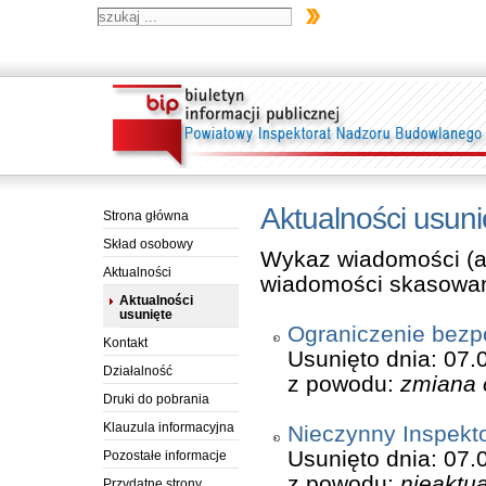
Aktualności usuni
Strona główna
Skład osobowy
Wykaz wiadomości (akt
Aktualności
wiadomości skasowa
Aktualności
usunięte
Ograniczenie bezp
Kontakt
Usunięto dnia: 07.
Działalność
z powodu:
zmiana 
Druki do pobrania
Klauzula informacyjna
Nieczynny Inspekto
Usunięto dnia: 07.
Pozostałe informacje
z powodu:
nieaktua
Przydatne strony